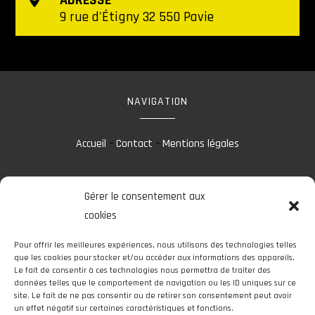
ADRESSE
9 rue d'Étigny 32 550 Pavie
NAVIGATION
Accueil
–
Contact
–
Mentions légales
Gérer le consentement aux
RÉALISATION
cookies
Pour offrir les meilleures expériences, nous utilisons des technologies telles
que les cookies pour stocker et/ou accéder aux informations des appareils.
Le fait de consentir à ces technologies nous permettra de traiter des
données telles que le comportement de navigation ou les ID uniques sur ce
site. Le fait de ne pas consentir ou de retirer son consentement peut avoir
un effet négatif sur certaines caractéristiques et fonctions.