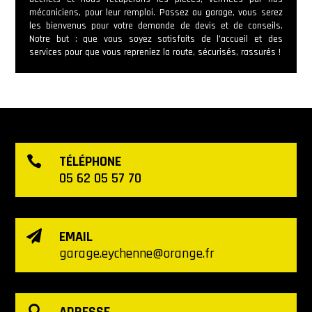
mécaniciens, pour leur remploi. Passez au garage, vous serez
les bienvenus pour votre demande de devis et de conseils.
Notre but : que vous soyez satisfaits de l’accueil et des
services pour que vous repreniez la route, sécurisés, rassurés !
TÉLÉPHONE

05 62 05 57 70
EMAIL

garage.eychenne@orange.fr
