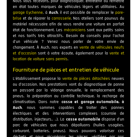
Nous vous recevons, pour diagnostiquer, entretenir ou remettre
en état toutes marques de véhicules légers et utilitaires. Au
garage Eychenne
, à
Auch
, il est possible de remplacer le
pare-
brise
et de réparer la
carrosserie
. Nos ateliers sont pourvus du
matériel nécessaire afin de vous rendre une voiture en parfait
état de fonctionnement. Les
mécaniciens
sont aux petits soins
et nos tarifs très attractifs. Besoin de conseils pour l’achat
d’un véhicule ? Venez nous parler de votre envie de
changement. À Auch, nos experts en
vente de véhicules neufs
et d’occasion
sont à votre écoute, également pour la
vente et
location de voiture sans permis
.
Fourniture de pièces et entretien de véhicule
L’établissement propose la
vente de pièces détachées
neuves
ou d’occasion. Nos prestations vont du diagnostique de panne
en passant par la vidange annuelle, le remplacement des
pneus, la préparation au contrôle technique, la recharge de
climatisation. Dans notre
casse et garage automobile, à
Auch
, nous sommes capables de traiter des pannes
électriques et des interventions complexes (courroie de
distribution, injecteurs,. ..). La
casse automobile
dispose d’un
parc de véhicules que nous dépolluons (huiles usagées,
carburant, batteries, pneus). Nous pouvons valoriser ces
déchets et nous récupérons les pièces, vérifiées par nos