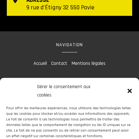
ADRESSE
9 rue d'Étigny 32 550 Pavie
NAVIGATION
Accueil
–
Contact
–
Mentions légales
Gérer le consentement aux
RÉALISATION
cookies
Pour offrir les meilleures expériences, nous utilisons des technologies telles
que les cookies pour stocker et/ou accéder aux informations des appareils.
Le fait de consentir à ces technologies nous permettra de traiter des
données telles que le comportement de navigation ou les ID uniques sur ce
site. Le fait de ne pas consentir ou de retirer son consentement peut avoir
un effet négatif sur certaines caractéristiques et fonctions.