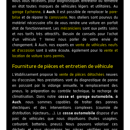
Nous vous recevons, pour diagnostiquer, entretenir ou remettre
en état toutes marques de véhicules légers et utilitaires. Au
garage Eychenne
, à
Auch
, il est possible de remplacer le
pare-
brise
et de réparer la
carrosserie
. Nos ateliers sont pourvus du
matériel nécessaire afin de vous rendre une voiture en parfait
état de fonctionnement. Les
mécaniciens
sont aux petits soins
et nos tarifs très attractifs. Besoin de conseils pour l’achat
d’un véhicule ? Venez nous parler de votre envie de
changement. À Auch, nos experts en
vente de véhicules neufs
et d’occasion
sont à votre écoute, également pour la
vente et
location de voiture sans permis
.
Fourniture de pièces et entretien de véhicule
L’établissement propose la
vente de pièces détachées
neuves
ou d’occasion. Nos prestations vont du diagnostique de panne
en passant par la vidange annuelle, le remplacement des
pneus, la préparation au contrôle technique, la recharge de
climatisation. Dans notre
casse et garage automobile, à
Auch
, nous sommes capables de traiter des pannes
électriques et des interventions complexes (courroie de
distribution, injecteurs,. ..). La
casse automobile
dispose d’un
parc de véhicules que nous dépolluons (huiles usagées,
carburant, batteries, pneus). Nous pouvons valoriser ces
déchets et nous récupérons les pièces, vérifiées par nos