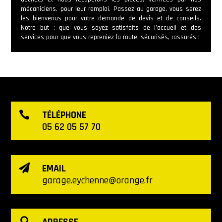
mécaniciens, pour leur remploi. Passez au garage, vous serez
les bienvenus pour votre demande de devis et de conseils.
Notre but : que vous soyez satisfaits de l’accueil et des
services pour que vous repreniez la route, sécurisés, rassurés !
TÉLÉPHONE

05 62 05 57 70
EMAIL

garage.eychenne@orange.fr
