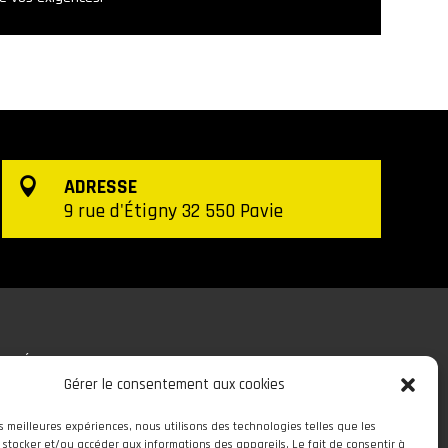
ADRESSE

9 rue d'Étigny 32 550 Pavie
RÉALISATION
Gérer le consentement aux cookies
es meilleures expériences, nous utilisons des technologies telles que les
 stocker et/ou accéder aux informations des appareils. Le fait de consentir à