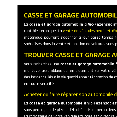
CASSE ET GARAGE AUTOMOBIL
La
casse et garage automobile à Vic-Fezensac
in
contrôle technique. La
vente de véhicules neufs et d’o
mécanique pourront s’adonner à leur passe-temps fa
spécialisés dans la vente et location de voitures sans 
TROUVER CASSE ET GARAGE A
Vous recherchez une
casse et garage automobile à
montage, assemblage ou remplacement sur votre véhicu
des incidents liés à la vie quotidienne : réparation d
en toute sécurité.
Acheter ou faire réparer son automobile d
La
casse et garage automobile à Vic-Fezensac
est
sans permis, ou de piéces détachées. Nos mécaniciens c
La carrosserie de votre véhicule utilitaire est à refai