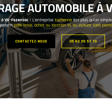
RAGE AUTOMOBILE À 
 à Vic-Fezensac
! L’entreprise
Eychenne
est plus qu’un simple
ngement
pare-brise
,
achat ou location VL ou voiture sans perm
CONTACTEZ-NOUS
05 62 05 57 70