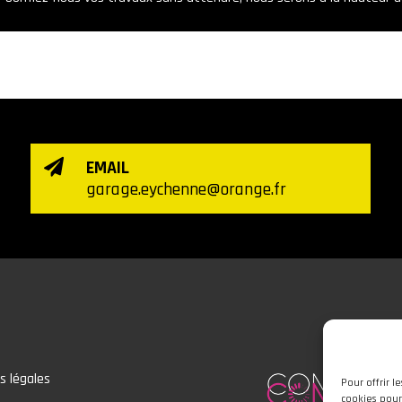
EMAIL

garage.eychenne@orange.fr
s légales
Pour offrir l
cookies pour