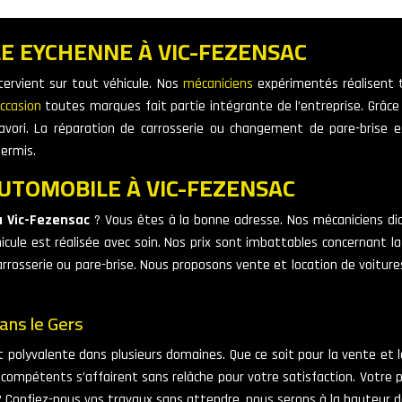
E EYCHENNE À VIC-FEZENSAC
tervient sur tout véhicule. Nos
mécaniciens
expérimentés réalisent t
ccasion
toutes marques fait partie intégrante de l’entreprise. Grâce
vori. La réparation de carrosserie ou changement de pare-brise 
permis.
UTOMOBILE À VIC-FEZENSAC
 Vic-Fezensac
? Vous êtes à la bonne adresse. Nos mécaniciens di
le est réalisée avec soin. Nos prix sont imbattables concernant l
e carrosserie ou pare-brise. Nous proposons vente et location de voitu
ans le Gers
 polyvalente dans plusieurs domaines. Que ce soit pour la vente et la
ompétents s’affairent sans relâche pour votre satisfaction. Votre par
re ? Confiez-nous vos travaux sans attendre, nous serons à la hauteur 