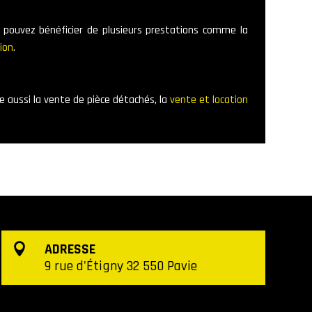
s pouvez bénéficier de plusieurs prestations comme la
ion
.
e aussi la vente de pièce détachés, la
vente et location
ADRESSE

9 rue d'Étigny 32 550 Pavie