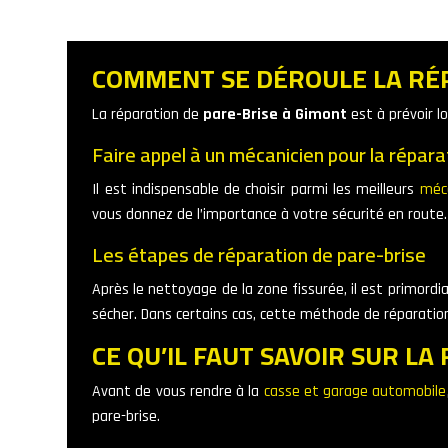
COMMENT SE DÉROULE LA RÉP
La réparation de
pare-Brise à Gimont
est à prévoir 
Faire appel à un mécanicien pour la répara
Il est indispensable de choisir parmi les meilleurs
méc
vous donnez de l’importance à votre sécurité en route.
Les étapes de réparation de pare-brise
Après le nettoyage de la zone fissurée, il est primordial 
sécher. Dans certains cas, cette méthode de réparation 
CE QU’IL FAUT SAVOIR SUR L
Avant de vous rendre à la
casse et garage automobile
pare-brise.