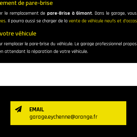
cement de pare-brise
uver le remplacement de
pare-Brise à Gimont
. Dans le garage, vou
ées
. Il pourra aussi se charger de la
vente de véhicule neufs et d’occas
votre véhicule
ur remplacer le pare-brise du véhicule. Le garage professionnel propos
en attendant la réparation de votre véhicule.
EMAIL

garage.eychenne@orange.fr