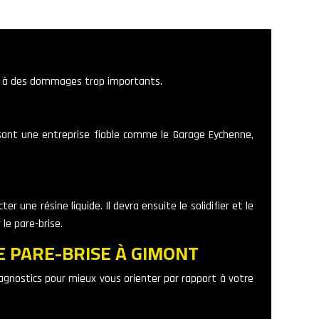
ace à des dommages trop importants.
issant une entreprise fiable comme le Garage Eychenne,
er une résine liquide. Il devra ensuite le solidifier et le
le pare-brise.
E PARE-BRISE À GIMONT
 diagnostics pour mieux vous orienter par rapport à votre