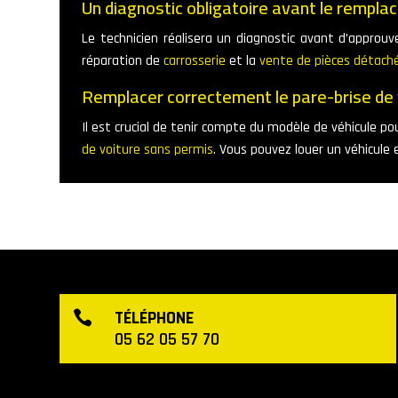
Un diagnostic obligatoire avant le rempla
Le technicien réalisera un diagnostic avant d’appro
réparation de
carrosserie
et la
vente de pièces détach
Remplacer correctement le pare-brise de 
Il est crucial de tenir compte du modèle de véhicule po
de voiture sans permis
. Vous pouvez louer un véhicule 
TÉLÉPHONE

05 62 05 57 70