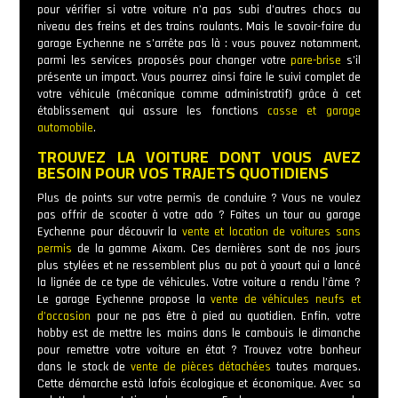
pour vérifier si votre voiture n’a pas subi d’autres chocs au
niveau des freins et des trains roulants. Mais le savoir-faire du
garage Eychenne ne s’arrête pas là : vous pouvez notamment,
parmi les services proposés pour changer votre
pare-brise
s’il
présente un impact. Vous pourrez ainsi faire le suivi complet de
votre véhicule (mécanique comme administratif) grâce à cet
établissement qui assure les fonctions
casse et garage
automobile
.
TROUVEZ LA VOITURE DONT VOUS AVEZ
BESOIN POUR VOS TRAJETS QUOTIDIENS
Plus de points sur votre permis de conduire ? Vous ne voulez
pas offrir de scooter à votre ado ? Faites un tour au garage
Eychenne pour découvrir la
vente et location de voitures sans
permis
de la gamme Aixam. Ces dernières sont de nos jours
plus stylées et ne ressemblent plus au pot à yaourt qui a lancé
la lignée de ce type de véhicules. Votre voiture a rendu l’âme ?
Le garage Eychenne propose la
vente de véhicules neufs et
d’occasion
pour ne pas être à pied au quotidien. Enfin, votre
hobby est de mettre les mains dans le cambouis le dimanche
pour remettre votre voiture en état ? Trouvez votre bonheur
dans le stock de
vente de pièces détachées
toutes marques.
Cette démarche està lafois écologique et économique. Avec sa