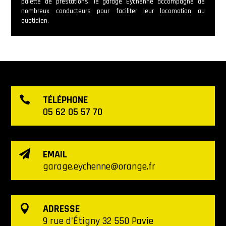
palette de prestations, le garage Eychenne accompagne de
nombreux conducteurs pour faciliter leur locomotion au
quotidien.
TÉLÉPHONE

05 62 05 57 70
EMAIL

garage.eychenne@orange.fr
ADRESSE

9 rue d'Étigny 32 550 Pavie