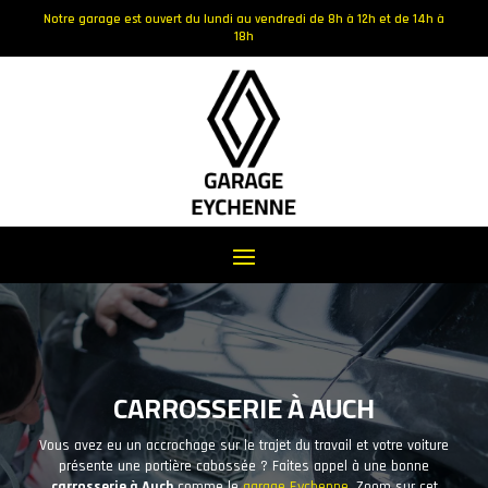
Notre garage est ouvert du lundi au vendredi de 8h à 12h et de 14h à
18h
CARROSSERIE À AUCH
Vous avez eu un accrochage sur le trajet du travail et votre voiture
présente une portière cabossée ? Faites appel à une bonne
carrosserie à Auch
comme le
garage Eychenne
. Zoom sur cet