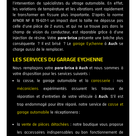
l’intervention de spécialistes du vitrage automobile. En effet,
les variations de température et les vibrations vont rapidement
le transformer en fissure plus importante. D’après la norme
AFNOR NF R 19-601-1 un impact dont la taille ne dépasse pas
celle d’une pièce de 2 euros, et qui ne se trouve pas dans le
champ de vision du conducteur, est réparable grâce à d’une
injection de résine. Votre
pare-brise
présente une brèche plus
conséquente ? Il est brisé ? Le
garage Eychenne
à
Auch
se
charge aussi de le remplacer.
LES SERVICES DU GARAGE EYCHENNE
Nous remplaçons votre
pare-brise à Auch
et nous sommes à
votre disposition pour les services suivants :
la casse, le garage automobile et la
carrosserie
: nos
mécaniciens
expérimentés assurent les travaux de
réparation et d’entretien de votre véhicule à
Auch
. S’il est
trop endommagé pour être réparé, notre service de
casse et
garage automobile
le réceptionnera ;
la
vente de pièces détachées
: notre boutique vous propose
les accessoires indispensables au bon fonctionnement de