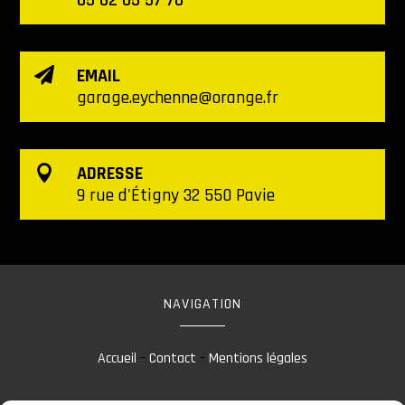
05 62 05 57 70
EMAIL

garage.eychenne@orange.fr
ADRESSE

9 rue d'Étigny 32 550 Pavie
NAVIGATION
Accueil
–
Contact
–
Mentions légales