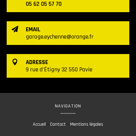
05 62 05 57 70
EMAIL

garage.eychenne@orange.fr
ADRESSE

9 rue d'Étigny 32 550 Pavie
NAVIGATION
Accueil
–
Contact
–
Mentions légales