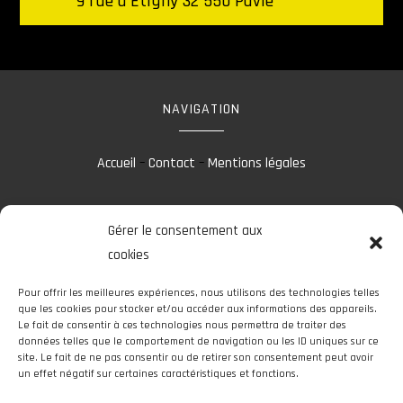
9 rue d'Étigny 32 550 Pavie
NAVIGATION
Accueil
–
Contact
–
Mentions légales
Gérer le consentement aux
RÉALISATION
cookies
Pour offrir les meilleures expériences, nous utilisons des technologies telles
que les cookies pour stocker et/ou accéder aux informations des appareils.
Le fait de consentir à ces technologies nous permettra de traiter des
données telles que le comportement de navigation ou les ID uniques sur ce
site. Le fait de ne pas consentir ou de retirer son consentement peut avoir
un effet négatif sur certaines caractéristiques et fonctions.