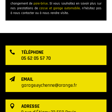
changement de
pare-brise
. Si vous souhaitez en savoir plus sur
nos prestations de
casse et garage automobile
, n’hésitez pas
à nous contacter ou à nous rendre visite.
TÉLÉPHONE

05 62 05 57 70
EMAIL

garage.eychenne@orange.fr
ADRESSE
