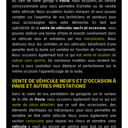
Au sein de notre garage à
Pavie
, nous assurons un service
concessionnaire pour vous permettre d’acheter ou de vendre
votre véhicule. Nous acceptons toutes marques et vous pouvez
compter sur l’expertise de nos techniciens et vendeurs pour
vous accompagner dans votre démarche. En tant que
spécialiste de la
vente de véhicules neufs et occasions
, vous
pourrez réaliser une bonne affaire et investir sereinement dans
un véhicule revu et entretenu par nos
mécaniciens
. Nous
réalisons tous les contrôles et nos véhicules bénéficient d’une
garantie dont la durée est variable en fonction de l’ancienneté.
Nous assurons également tout ce qui est
vente et location de
voiture sans permis
. De nombreux modèles vous tendent les
bras si vous souhaitez vous déplacer et perfectionner par la
même occasion l’apprentissage de la route.
VENTE DE VÉHICULE NEUFS ET D’OCCASION À
PAVIE ET AUTRES PRESTATIONS
Dans le cadre de nos prestations de garagiste sur le secteur
de la ville de
Pavie
, nous assurons également tout ce qui est
vente de pièce détachés
que ce soit des accessoires, des
éléments électriques ou mécaniques, pour vous permettre de
remettre en état votre véhicule. Nous avons également une
section
carrosserie
pour réparer les chocs et remettre votre
véhicule
à neuf, ou encore un service pour tout ce qui est