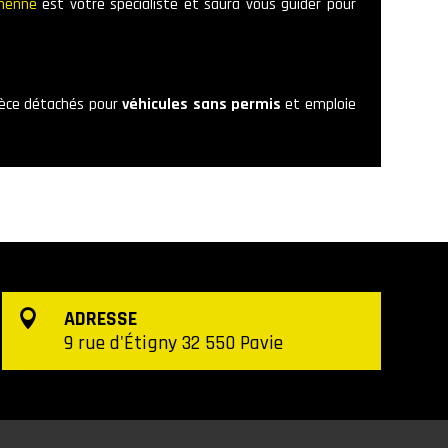
henne
est votre spécialiste et saura vous guider pour
pièce détachés pour
véhicules sans permis
et emploie
ADRESSE

9 rue d'Étigny 32 550 Pavie