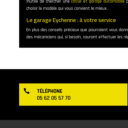
Inutile de chercher une
casse et garage automobile
p
choisir le modèle qui vous convient le mieux.
Le garage Eychenne : à votre service
En plus des conseils précieux que pourraient vous don
des mécaniciens qui, si besoin, sauront effectuer les ré
TÉLÉPHONE

05 62 05 57 70