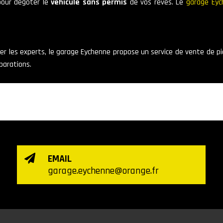
our dégoter le
véhicule sans permis
de vos rêves. Le
garage Eyc
ner les experts, le garage Eychenne propose un service de vente de 
parations.
EMAIL

garage.eychenne@orange.fr