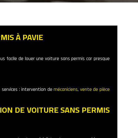
MIS À PAVIE
lus facile de louer une voiture sans permis car presque
 services : intervention de
mécaniciens
,
vente de pièce
ION DE VOITURE SANS PERMIS