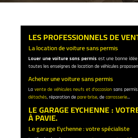
LES PROFESSIONNELS DE VENT
La location de voiture sans permis
Louer une voiture sans permis
est une bonne idée p
toutes les enseignes de location de véhicules proposen
Acheter une voiture sans permis
La
vente de véhicules neufs et d’occasion
sans permis 
détachés
, réparation de
pare-brise
, de
carrosserie
…
LE GARAGE EYCHENNE : VOTR
À PAVIE.
Le garage Eychenne : votre spécialiste