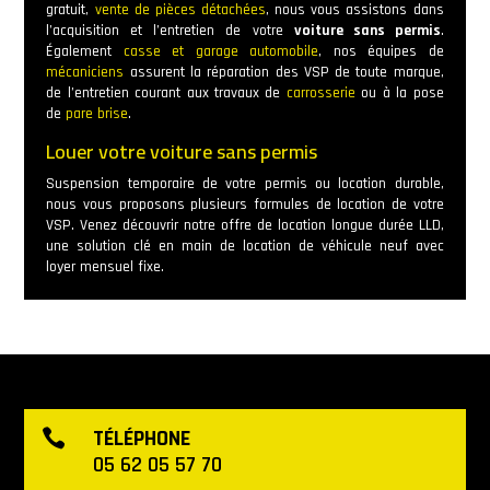
gratuit,
vente de pièces détachées
, nous vous assistons dans
l’acquisition et l’entretien de votre
voiture sans permis
.
Également
casse et garage automobile
, nos équipes de
mécaniciens
assurent la réparation des VSP de toute marque,
de l’entretien courant aux travaux de
carrosserie
ou à la pose
de
pare brise
.
Louer votre voiture sans permis
Suspension temporaire de votre permis ou location durable,
nous vous proposons plusieurs formules de location de votre
VSP. Venez découvrir notre offre de location longue durée LLD,
une solution clé en main de location de véhicule neuf avec
loyer mensuel fixe.
TÉLÉPHONE

05 62 05 57 70