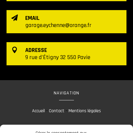
EMAIL

garage.eychenne@orange.fr
ADRESSE

9 rue d'Étigny 32 550 Pavie
NAVIGATION
Accueil
–
Contact
–
Mentions légales